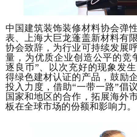
中国建筑装饰装修材料协会弹
表、上海大巨龙蓬盖新材料有
协会致辞，为
行业可持续发展
量
，
为优质企业创造公平的竞
逐良币
”
、以次充好的现象发生
得绿色建材认证的产品，
鼓励
投入
力度，
借助
“
一带一路
”
倡
国家和地区的合作，拓展海外
板在全球市场的份额和影响力。